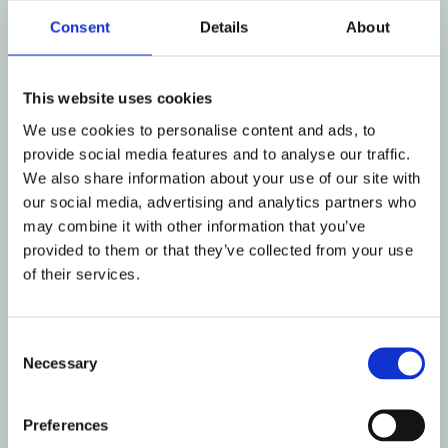
σωστής σύγκλεισης. Μόνο τότε η
ορθοδοντική θεωρείται
Consent
Details
About
ολοκληρωμένη κι αυτό σε κάποιες
περιπτώσεις απαιτεί περισσότερο
This website uses cookies
χρόνο. Εάν ωστόσο ο στόχος είναι
αποκλειστικά η ευθυγράμμιση των
We use cookies to personalise content and ads, to
δοντιών είτε γιατί η οδοντική
provide social media features and to analyse our traffic.
σύγκλειση ήταν εξαρχής σωστή είτε
We also share information about your use of our site with
our social media, advertising and analytics partners who
γιατί ο ασθενής δεν ενδιαφέρεται να
may combine it with other information that you’ve
τη διορθώσει, τότε σαφώς η
provided to them or that they’ve collected from your use
ορθοδοντική μπορεί να είναι ταχεία
of their services.
και χωρίς εξαγωγές ανεξαρτήτως του
τύπου του ορθοδοντικού αγκίστρου
που θα χρησιμοποιηθεί.
Consent
Necessary
Selection
Στην ορθοδοντική, όπως και σε όλες
τις επιστήμες υγείας, δεν είναι δυνατό
Preferences
να εφαρμόζεται η ίδια θεραπεία σε