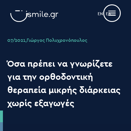
ΕΝ
ΕΛ
07/2021,Γιώργος
Πολυχρονόπουλος
Όσα
πρέπει
να
γνωρίζετε
για
την
ορθοδοντική
θεραπεία
μικρής
διάρκειας
χωρίς
εξαγωγές