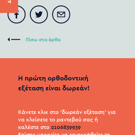
Η
πρώτη
ορθοδοντική
εξέταση
είναι
δωρεάν!
Kάνετε κλικ στο ‘δωρεάν εξέταση’ για
να κλείσετε το ραντεβού σας ή
καλέστε στo
Επίσης μπορείτε να επισκεφθείτε τη