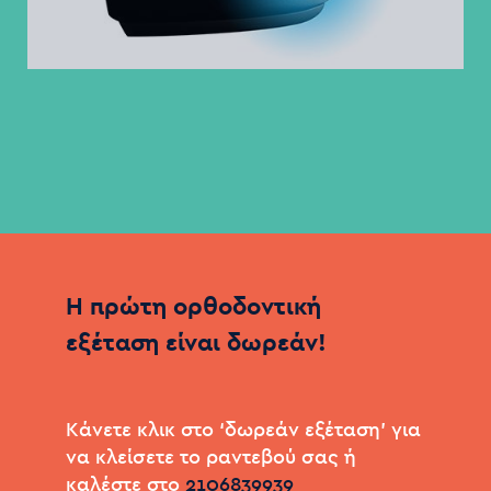
Η
πρώτη
ορθοδοντική
εξέταση
είναι
δωρεάν!
Kάνετε κλικ στο ‘δωρεάν εξέταση’ για
να κλείσετε το ραντεβού σας ή
καλέστε στo