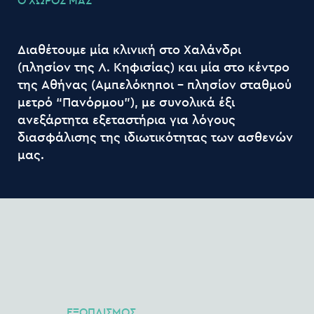
Ο
ΧΩΡΟΣ
ΜΑΣ
Διαθέτουμε
μία
κλινική στο
Χαλάνδρι
(πλησίον
της
Λ.
Κηφισίας)
και
μία
στο
κέντρο
της
Αθήνας
(Αμπελόκηποι
–
πλησίον
σταθμού
μετρό
“Πανόρμου”),
με
συνολικά
έξι
ανεξάρτητα
εξεταστήρια
για
λόγους
διασφάλισης
της
ιδιωτικότητας
των
ασθενών
μας.
ΕΞΟΠΛΙΣΜΟΣ