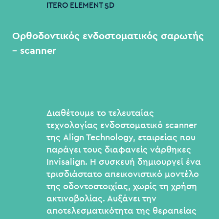
ITERO
ELEMENT
5D
Ορθοδοντικός
ενδοστοματικός
σαρωτής
–
scanner
Διαθέτουμε το τελευταίας
τεχνολογίας ενδοστοματικό scanner
της Align Technology, εταιρείας που
παράγει τους διαφανείς νάρθηκες
Invisalign. Η συσκευή δημιουργεί ένα
τρισδιάστατο απεικονιστικό μοντέλο
της οδοντοστοιχίας, χωρίς τη χρήση
ακτινοβολίας. Αυξάνει την
αποτελεσματικότητα της θεραπείας