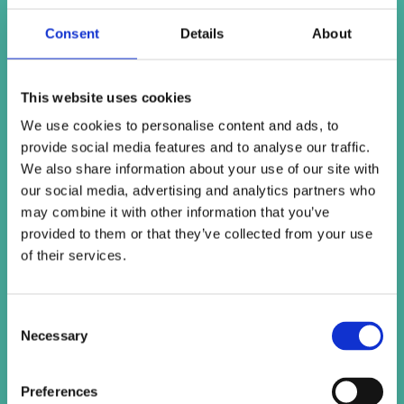
Consent
Details
About
This website uses cookies
3SHAPE
TRIOS
MOVE
We use cookies to personalise content and ads, to
provide social media features and to analyse our traffic.
Ασύρματος
ενδοστοματικός
σαρωτής
–
We also share information about your use of our site with
scanner
our social media, advertising and analytics partners who
may combine it with other information that you’ve
provided to them or that they’ve collected from your use
of their services.
Διαθέτουμε το κορυφαίο -βάσει
Consent
συγκριτικών μελετών- ασύρματο
Necessary
Selection
ενδοστοματικό scanner 3Shape – Trios.
Απεικονίζει τρισδιάστατα την
οδοντοστοιχία χωρίς τη χρήση
Preferences