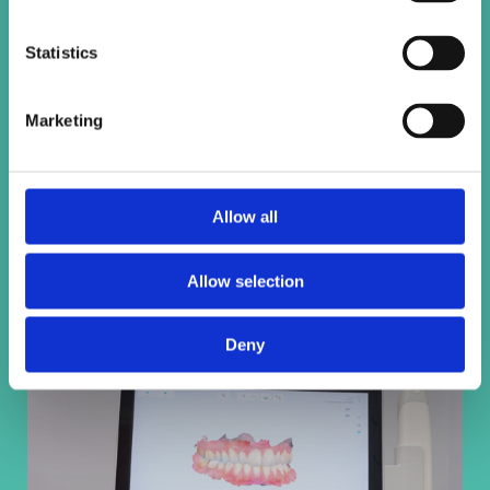
ακτινοβολίας. Aυξάνει σημαντικά την
αποτελεσματικότητα της
Statistics
ορθοδοντικής θεραπείας με την
τεχνική Invisalign και με τα υπόλοιπα
συστήματα από διαφανείς νάρθηκες.
Marketing
Επιπλέον έχει σημαντικά οφέλη στις
αποκαταστάσεις με εμφυτεύματα, με
όψεις πορσελάνης και ρητίνης.
Allow all
Allow selection
Deny